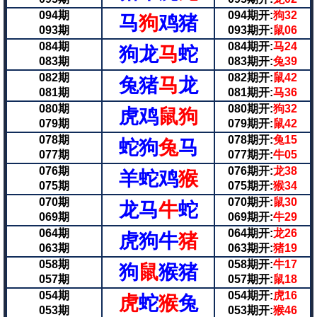
094期
094
期开:
狗32
马
狗
鸡猪
093期
093期开:
鼠06
084期
084
期开:
马24
狗龙
马
蛇
083期
083期开:
兔39
082期
082
期开:
鼠42
兔猪
马
龙
081期
081期开:
马36
080期
080
期开:
狗32
虎鸡
鼠狗
079期
079期开:
鼠42
078期
078
期开:
兔15
蛇狗
兔
马
077期
077期开:
牛05
076期
076
期开:
龙38
羊蛇鸡
猴
075期
075期开:
猴34
070期
070
期开:
鼠30
龙马
牛
蛇
069期
069期开:
牛29
064期
064
期开:
龙26
虎狗牛
猪
063期
063期开:
猪19
058期
058
期开:
牛17
狗
鼠
猴猪
057期
057期开:
鼠18
054期
054
期开:
虎16
虎
蛇
猴
兔
053期
053期开:
猴46