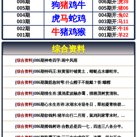
006期
006
期开:
虎39
狗
猪
鸡牛
005期
005期开:
猪06
004期
004
期开:
兔02
虎
马
蛇鸡
003期
003期开:
马11
002期
002
期开:
牛16
牛
猪鸡猴
001期
001期开:
羊22
综合资料
{
综合资料
}
086期神奇四字:画中风雨
{
综合资料
}
086期特码王:秋黄落叶铺黄土，蜻蜓点水缀蛇羊。
{
综合资料
}
086期脑筋急转弯:什么帽子不能戴？答:螺帽
{
综合资料
}
086期猜生肖:溪淌柔波融赤霭，狸栖茂树赏清秋。
{
综合资料
}
086期心水生肖诗:冰湖水冷迎冬日，翠柏凝青映碧霄。心水玄机:虎踏烟霞起，猿啼石径长。
{
综合资料
}
086期欲钱料:猪羊出行二月雨，鼠鸡到家零末时。欲钱找: 二数四数。
{
综合资料
}
086期摇钱树诗:合数必是四一七，四连三八各分半。