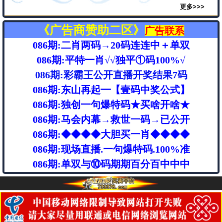
更多>>>
《广告商赞助二区》
广告联系
086期:二肖两码→20码连连中＋单双
086期:平特一肖√√独平①码100%√
086期:彩霸王公开直播开奖结果7码
086期:东山再起━【壹码中奖公式】
086期:独创一句爆特码★买啥开啥★
086期:马会内幕→救世一码→已公开
086期:◆◆◆◆大胆买一肖◆◆◆◆
086期:现场直播.一句爆特码.100%准
086期:单双与⑩码期期百分百中中中