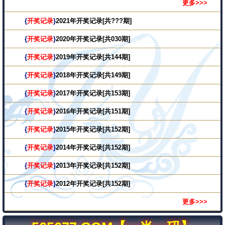
更多>>>
{
开奖记录
}
2021年开奖记录[共???期]
{
开奖记录
}
2020年开奖记录[共030期]
{
开奖记录
}
2019年开奖记录[共144期]
{
开奖记录
}
2018年开奖记录[共149期]
{
开奖记录
}
2017年开奖记录[共153期]
{
开奖记录
}
2016年开奖记录[共151期]
{
开奖记录
}
2015年开奖记录[共152期]
{
开奖记录
}
2014年开奖记录[共152期]
{
开奖记录
}
2013年开奖记录[共152期]
{
开奖记录
}
2012年开奖记录[共152期]
更多>>>