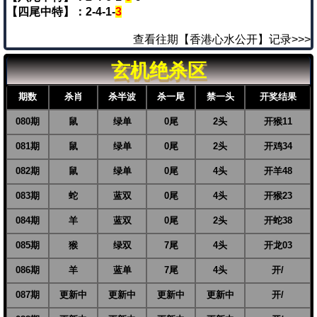
【四尾中特】：2-4-1-
3
查看往期【香港心水公开】记录>>>
玄机绝杀区
期数
杀肖
杀半波
杀一尾
禁一头
开奖结果
080期
鼠
绿单
0尾
2头
开猴11
081期
鼠
绿单
0尾
2头
开鸡34
082期
鼠
绿单
0尾
4头
开羊48
083期
蛇
蓝双
0尾
4头
开猴23
084期
羊
蓝双
0尾
2头
开蛇38
085期
猴
绿双
7尾
4头
开龙03
086期
羊
蓝单
7尾
4头
开/
087期
更新中
更新中
更新中
更新中
开/