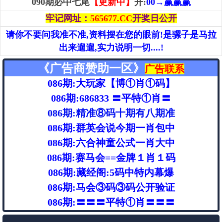
0
90
期必中七尾
【更新中】
开:
00
→赢赢赢
牢记网址：
565677.CC
开奖日公开
请你不要问我准不准,资料摆在您的眼前!是骡子是马拉
出来遛遛,实力说明一切....!
《广告商赞助一区》
广告联系
086期:大玩家【博①肖①码】
086期:686833 〓平特①肖〓
086期:精准⑧码十期有八期准
086期:群英会说今期一肖包中
086期:六合神童公式一肖大中
086期:赛马会==金牌１肖１码
086期:藏经阁:5码中特内幕爆
086期:马会③码③码公开验证
086期:〓〓〓平特①肖〓〓〓