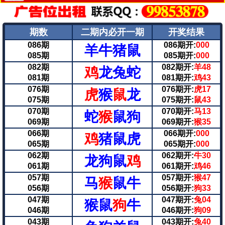
期数
二期内必开一期
开奖结果
086
期
086期开:
000
羊牛猪鼠
085期
085期开:
000
082
期
082期开:
羊48
鸡
龙兔蛇
081期
081期开:
鸡43
076
期
076期开:
虎17
虎
猴
鼠
龙
075期
075期开:
鼠43
070
期
070期开:
马13
蛇
猴
鼠狗
069期
069期开:
猴35
066
期
066期开:
000
鸡
猪鼠虎
065期
065期开:
000
062
期
062期开:
牛30
龙狗鼠
鸡
061期
061期开:
鸡46
057
期
057期开:
猴47
马
猴
鼠牛
056期
056期开:
狗33
047
期
047期开:
兔04
猴鼠
狗
牛
046期
046期开:
狗09
043
期
043期开:
兔40