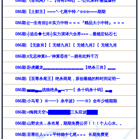
086期:《全讯网》-→【传奇24码】←-公式来料-最猛爆料
086期:【土财主】∞∞∞↖七尾中特↗⊙⊙⊙∞∞∞期期
086期:((一生有你))※实力中特＝＝＝『精品大小中特』＝＝＝
086期:╬追击◆七肖╬实力演译六合界===→最稳定钻石七
086期: 【无敌肖】〖无错九肖〗〖无错九肖〗〖无错九肖
086期:‖无忌神算‖---‘神算⑥肖’’---拥有此料千万
086期:卧虎藏龙▂▂▂▂▂▂▂▂▂▂【绝杀三肖】▂▂
086期:【至尊杀尾王】绝杀两尾，原创最稳的料时间证明一
086期:▅▅▄▃战狼绝杀▄︻┳一〖杀十码杀十码〗▃▄
086期:小马哥 》※━━》杀半波》━━※》全年少错期期
086期:≮海阔天空≯████████三头双波████
086期:山野农夫→杀肖尾，期期免费公开！！！个人心水。。
086期:至尊狂人≌≌≌平特稳中七尾≌≌≌ 长期免费更