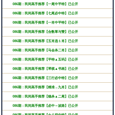
086期：民间高手推荐【一尾中平特】已公开
086期：民间高手推荐【七尾必中特】已公开
086期：民间高手推荐【一肖中平特】已公开
086期：民间高手推荐【合数單与雙】已公开
086期：民间高手推荐【五肖选１肖】已公开
086期：民间高手推荐【马会杀二肖】已公开
086期：民间高手推荐【平特▲五码】已公开
086期：民间高手推荐【琴棋▲书画】已公开
086期：民间高手推荐【三行必中特】已公开
086期：民间高手推荐【精准→九肖】已公开
086期：民间高手推荐【稳杀▲二尾】已公开
086期：民间高手推荐【必中～波路】已公开
086期：民间高手推荐【十八码中特】已公开