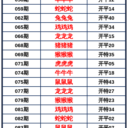
蛇蛇蛇
059
期
开平14
兔兔兔
062
期
开平40
鸡鸡鸡
065
期
开平34
龙龙龙
066
期
开平15
猪猪猪
068
期
开平20
猴猴猴
069
期
开特35
虎虎虎
071
期
开平05
牛牛牛
074
期
开平18
鼠鼠鼠
075
期
开特43
龙龙龙
077
期
开特27
猴猴猴
079
期
开特23
鸡鸡鸡
081
期
开特34
蛇蛇蛇
082
期
开平02
鼠鼠鼠
083
期
开平07