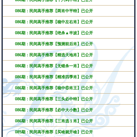
086期：民间高手推荐【两肖中平特】已公开
086期：民间高手推荐【稳中左右肖】已公开
086期：民间高手推荐【绝杀▲半波】已公开
086期：民间高手推荐【预测前后肖】已公开
086期：民间高手推荐【精选天地肖】已公开
086期：民间高手推荐【无错杀一肖】已公开
086期：民间高手推荐【精准四季肖】已公开
086期：民间高手推荐【稳中⑥肖王】已公开
086期：民间高手推荐【三头必中特】已公开
086期：民间高手推荐【必中大小数】已公开
086期：民间高手推荐【三肖选１肖】已公开
085期：民间高手推荐【买啥就开啥】已公开