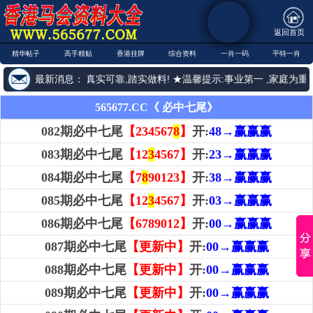
返回首页
精华帖子
高手精贴
香港挂牌
综合资料
一肖一码
平特一肖
宗旨:诚信为本,真实可靠,踏实做料! ★温馨提示:事业第一 ,家庭为重,诚实
最新消息：
565677.CC《 必中七尾》
0
82
期必中七尾
【234567
8
】
开:
48
→赢赢赢
0
83
期必中七尾
【12
3
4567】
开:
23
→赢赢赢
0
84
期必中七尾
【7
8
90123】
开:
38
→赢赢赢
0
85
期必中七尾
【12
3
4567】
开:
03
→赢赢赢
0
86
期必中七尾
【6789012】
开:
00
→赢赢赢
0
87
期必中七尾
【更新中】
开:
00
→赢赢赢
0
88
期必中七尾
【更新中】
开:
00
→赢赢赢
0
89
期必中七尾
【更新中】
开:
00
→赢赢赢