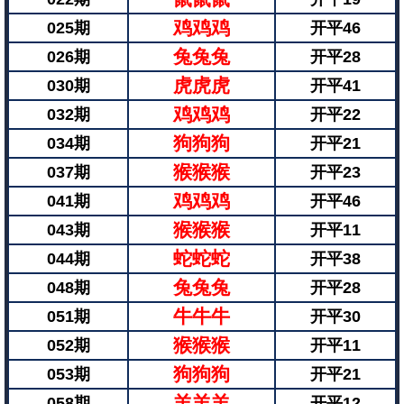
鸡鸡鸡
025
期
开平46
兔兔兔
026
期
开平28
虎虎虎
030
期
开平41
鸡鸡鸡
032
期
开平22
狗狗狗
034
期
开平21
猴猴猴
037
期
开平23
鸡鸡鸡
041
期
开平46
猴猴猴
043
期
开平11
蛇蛇蛇
044
期
开平38
兔兔兔
048
期
开平28
牛牛牛
051
期
开平30
猴猴猴
052
期
开平11
狗狗狗
053
期
开平21
羊羊羊
058
期
开平12