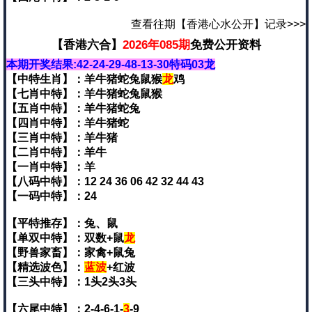
查看往期【香港心水公开】记录>>>
【香港六合】
2026年085期
免费公开资料
本期开奖结果:42-24-29-48-13-30特码03龙
【中特生肖】：羊牛猪蛇兔鼠猴
龙
鸡
【七肖中特】：羊牛猪蛇兔鼠猴
【五肖中特】：羊牛猪蛇兔
【四肖中特】：羊牛猪蛇
【三肖中特】：羊牛猪
【二肖中特】：羊牛
【一肖中特】：羊
【八码中特】：12 24 36 06 42 32 44 43
【一码中特】：24
【平特推存】：兔、鼠
【单双中特】：双数+鼠
龙
【野兽家畜】：家禽+鼠兔
【精选波色】：
蓝波
+红波
【三头中特】：1头2头3头
【六尾中特】：2-4-6-1-
3
-9