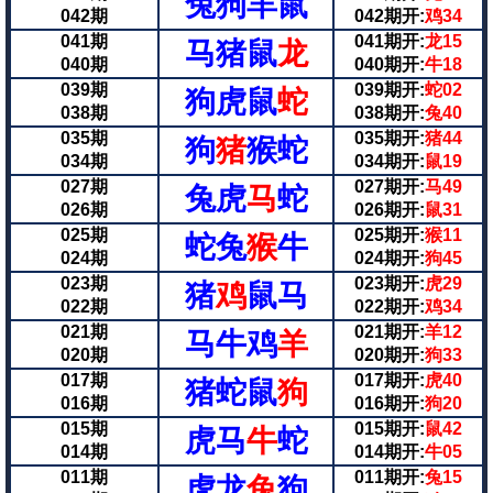
兔狗羊鼠
042期
042期开:
鸡34
041
期
041期开:
龙15
马猪鼠
龙
040期
040期开:
牛18
039
期
039期开:
蛇02
狗虎鼠
蛇
038期
038期开:
兔40
035
期
035期开:
猪44
狗
猪
猴蛇
034期
034期开:
鼠19
027
期
027期开:
马49
兔虎
马
蛇
026期
026期开:
鼠31
025
期
025期开:
猴11
蛇兔
猴
牛
024期
024期开:
狗45
023
期
023期开:
虎29
猪
鸡
鼠马
022期
022期开:
鸡34
021
期
021期开:
羊12
马牛鸡
羊
020期
020期开:
狗33
017
期
017期开:
虎40
猪蛇鼠
狗
016期
016期开:
狗20
015
期
015期开:
鼠42
虎马
牛
蛇
014期
014期开:
牛05
011
期
011期开:
兔15
虎龙
兔
狗