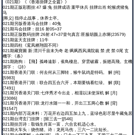
《021期》《《香港掛牌之全篇》》
021期正版彩图挂:47 爆:兔 挂牌成语:案甲休兵 挂牌出肖:蛇猴虎猪兔
马
[释义] 指停止战事，休养士卒。
021期另版香港马会挂牌：40兔
021期马会挂牌：挂16 射05=37
021期正版数码挂牌:26射:47=37壹句真言:匪服胡颜上赤墀(23579)
021期蓝天玄挂牌：11牛
021期四柱《鸾凤栖翔固不同》
021期藏寶圖 新:渭川千亩未为奇 老:飒飒西风满院栽 禁:虎 禁:0尾 玄
機字:《条》
021期跑狗：【飛】孤峰遠影，雀鳥棲息。穿雲破霧，振翅高飛。玄機
測字：《詩》
021期香港关门联：何去何从三脚转，猴牛鼠鸡是特码。 解 [何]
[5983]
021期香港开门联：联合四五合六开，本期要钱看红绿。 解 [联]
[7491]
021期另香港关门联:七伴秀才今出走，相濡以沫使深机 解 [月]
[23086]
021期另香港开门联:龙行水随一一和，开出三五两心数 解 [背]
[91547]
021期内部万花来料：万花开右边四五加上九，蓝绿色彩尽显牛藏兔居
021期台湾玄门挂牌：[留三去一][546]
021期挂历诗：取钱生肖富一富，六合玄机适心水。
021期火车头：烧伤猪。诗：龙死马伤，三六一二比短长。