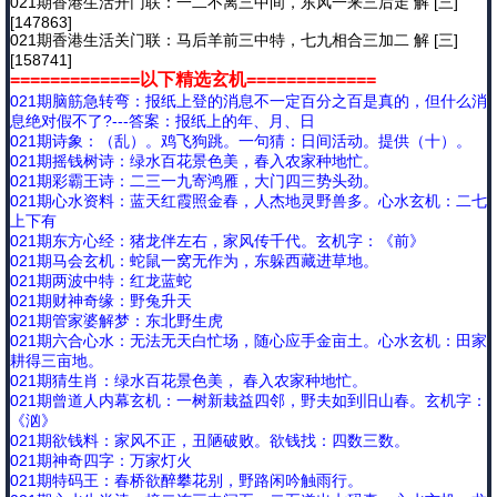
021期香港生活开门联：一二不离三中间，东风一来三后走 解 [三]
[147863]
021期香港生活关门联：马后羊前三中特，七九相合三加二 解 [三]
[158741]
=============以下精选玄机=============
021期脑筋急转弯：报纸上登的消息不一定百分之百是真的，但什么消
息绝对假不了?---答案：报纸上的年、月、日
021期诗象：（乱）。鸡飞狗跳。一句猜：日间活动。提供（十）。
021期摇钱树诗：绿水百花景色美，春入农家种地忙。
021期彩霸王诗：二三一九寄鸿雁，大门四三势头劲。
021期心水资料：蓝天红霞照金春，人杰地灵野兽多。心水玄机：二七
上下有
021期东方心经：猪龙伴左右，家风传千代。玄机字：《前》
021期马会玄机：蛇鼠一窝无作为，东躲西藏进草地。
021期两波中特：红龙蓝蛇
021期财神奇缘：野兔升天
021期管家婆解梦：东北野生虎
021期六合心水：无法无天白忙场，随心应手金亩土。心水玄机：田家
耕得三亩地。
021期猜生肖：绿水百花景色美， 春入农家种地忙。
021期曾道人内幕玄机：一树新栽益四邻，野夫如到旧山春。玄机字：
《汹》
021期欲钱料：家风不正，丑陋破败。欲钱找：四数三数。
021期神奇四字：万家灯火
021期特码王：春桥欲醉攀花别，野路闲吟触雨行。