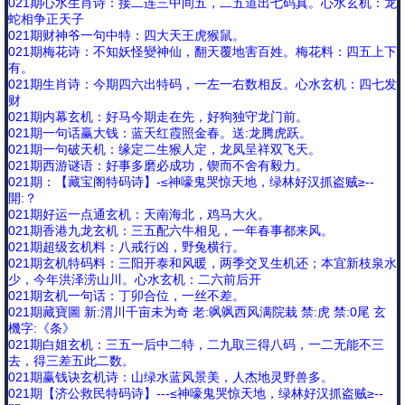
021期心水生肖诗：接二连三中间五，二五道出七码真。心水玄机：龙
蛇相争正天子
021期财神爷一句中特：四大天王虎猴鼠。
021期梅花诗：不知妖怪變神仙，翻天覆地害百姓。梅花料：四五上下
有。
021期生肖诗：今期四六出特码，一左一右数相反。心水玄机：四七发
财
021期内幕玄机：好马今期走在先，好狗独守龙门前。
021期一句话赢大钱：蓝天红霞照金春。送:龙腾虎跃。
021期一句破天机：缘定二生猴人定，龙凤呈祥双飞天。
021期西游谜语：好事多磨必成功，锲而不舍有毅力。
021期：【藏宝阁特码诗】-≤神嚎鬼哭惊天地，绿林好汉抓盗贼≥--
開:？
021期好运一点通玄机：天南海北，鸡马大火。
021期香港九龙玄机：三五配六牛相见，一年春事都来风。
021期超级玄机料：八戒行凶，野兔横行。
021期玄机特码料：三阳开泰和风暖，两季交叉生机还；本宜新枝泉水
少，今年洪泽涝山川。心水玄机：二六前后开
021期玄机一句话：丁卯合位，一丝不差。
021期藏寶圖 新:渭川千亩未为奇 老:飒飒西风满院栽 禁:虎 禁:0尾 玄
機字:《条》
021期白姐玄机：三五一后中二特，二九取三得八码，一二无能不三
去，得三差五此二数。
021期赢钱诀玄机诗：山绿水蓝风景美，人杰地灵野兽多。
021期【济公救民特码诗】---≤神嚎鬼哭惊天地，绿林好汉抓盗贼≥--