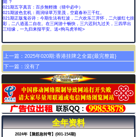
開:？
021期五字真言：百步無輕擔（猜中必中）
021期波色玄机：雨润绿草万里茂，空庭春补三千红。
021期正版鬼谷诗：今期生法有红波，二六欢乐三开怀，二六披红七挂
彩，二八逍遥二自在。在三闲游十畅快，三六迟到九过关，三四早出
三结缘，一九归来报平安。送<狗马虎羊蛇>
上一篇：
2025年020期:香港挂牌之全篇{最完整篇}
下一篇：没有了
全年资料
2024年【脑筋急转弯】(001-154期)