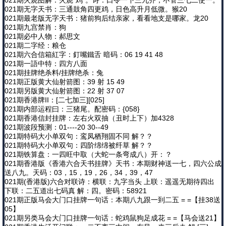
021期火烧图解：火烧“鸡”。诗：口令一下三九齐，不管三七二使一。
021期无字天书：三通鼓角四更鸡，日色高升月低微。猴20
021期最老版无字天书：猪前狗后结亲家，看看地支是哪家。龙20
021期九宫禁肖：狗
021期必中人物：郝思文
021期二字经：粮仓
021期六合信箱紅字：釘嘴鐵舌 暗码：06 19 41 48
021期一語中特：四方八面
021期挂牌绝杀料/挂牌绝杀：兔
021期正版黄大仙射箭图：39 射 15 49
021期另版黄大仙射箭图：22 射 37 07
021期香港牌II：[二七加三][025]
021期内部运程曰：三猪尾。配密码：{058}
021期香港信封挂牌：左右火双抽（丑时上下）加4328
021期波段预测：01----20 30--49
021期特码大小单双句：鸾凤栖翔固不同 解？？
021期特码大小单双句：四阶绵绵被纤草 解？？
021期铁算盘：一四旺中取（大蛇一条弯成八）开：？
021期香港版《香港六合天书挂牌》天书：本期财神送一七，四六公成
送八九。天码：03，15，19，26，34，39，47
021期(香港版)六合对联诗：横联：九字当头 上联：遥遥无期待四出
下联：二五道出七码真 解：四。密码：58921
021期正版马会大门口挂牌一句话：本期八九跟一到二五 = =【挂38送
05】
021期另类马会大门口挂牌一句话：蛇鸡鼠狗足成花 = =【马会送21】