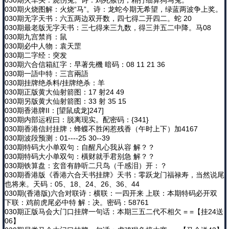
030期火车头：烧伤兔。诗：鸡死猴伤，精打细算狗马兔。
030期火烧图解：火烧“马”。诗：龙蛇今期无希望，绿蓝两波争上奖。
030期无字天书：六五两边双开数，四七得二开四二。蛇 20
030期最老版无字天书：三七得来三九数，得三并五二中降。马08
030期九宫禁肖：鼠
030期必中人物：袁天罡
030期二字经：突发
030期六合信箱紅字：早著先機 暗码：08 11 21 36
030期一語中特：三言兩語
030期挂牌绝杀料/挂牌绝杀：羊
030期正版黄大仙射箭图：17 射24 49
030期另版黄大仙射箭图：33 射 35 15
030期香港牌II：[望鼠成龙]247]
030期内部运程曰：脱离现实。配密码：{341}
030期香港信封挂牌：蜂蝶不胜闲惹残香（午时上下）加4167
030期波段预测：01----25 30--39
030期特码大小单双句：自醒凡心我从容 解？？
030期特码大小单双句：橫财就手君别急 解？？
030期铁算盘：玄音有静听二只鸟（千感泪）开：？
030期香港版《香港六合天书挂牌》天书：零跃龙门福禄寿，当然说尾
也将来。天码：05、18、24、26、36、44
030期(香港版)六合对联诗：横联：一四开来 上联：本期特码必开双
下联：鸡前虎尾必中特 解：决。密码：58761
030期正版马会大门口挂牌一句话：本期三五二代不相欠 = =【挂24送
06】