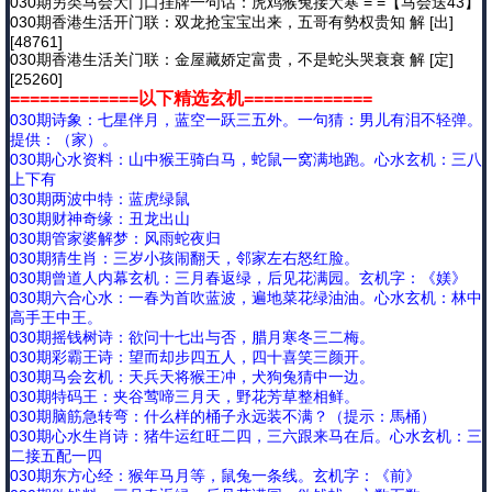
030期另类马会大门口挂牌一句话：虎鸡猴兔接大寒 = =【马会送43】
030期香港生活开门联：双龙抢宝宝出来，五哥有勢权贵知 解 [出]
[48761]
030期香港生活关门联：金屋藏娇定富贵，不是蛇头哭衰衰 解 [定]
[25260]
=============以下精选玄机=============
030期诗象：七星伴月，蓝空一跃三五外。一句猜：男儿有泪不轻弹。
提供：（家）。
030期心水资料：山中猴王骑白马，蛇鼠一窝满地跑。心水玄机：三八
上下有
030期两波中特：蓝虎绿鼠
030期财神奇缘：丑龙出山
030期管家婆解梦：风雨蛇夜归
030期猜生肖：三岁小孩闹翻天，邻家左右怒红脸。
030期曾道人内幕玄机：三月春返绿，后见花满园。玄机字：《媄》
030期六合心水：一春为首吹蓝波，遍地菜花绿油油。心水玄机：林中
高手王中王。
030期摇钱树诗：欲问十七出与否，腊月寒冬三二梅。
030期彩霸王诗：望而却步四五人，四十喜笑三颜开。
030期马会玄机：天兵天将猴王冲，犬狗兔猜中一边。
030期特码王：夹谷莺啼三月天，野花芳草整相鲜。
030期脑筋急转弯：什么样的桶子永远装不满？（提示：馬桶）
030期心水生肖诗：猪牛运红旺二四，三六跟来马在后。心水玄机：三
二接五配一四
030期东方心经：猴年马月等，鼠兔一条线。玄机字：《前》