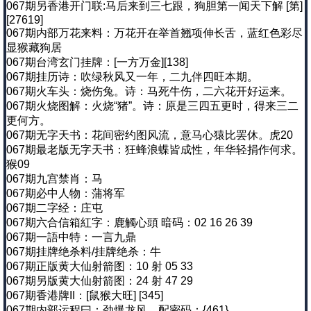
067期另香港开门联:马后来到三七跟，狗胆第一闻天下解 [第]
[27619]
067期内部万花来料：万花开在举首翘项伸长舌，蓝红色彩尽
显猴藏狗居
067期台湾玄门挂牌：[一方万金][138]
067期挂历诗：吹绿秋风又一年，二九伴四旺本期。
067期火车头：烧伤兔。诗：马死牛伤，二六花开好运来。
067期火烧图解：火烧“猪”。诗：原是三四五更时，得来三二
更何方。
067期无字天书：花间密约图风流，意马心猿比罢休。虎20
067期最老版无字天书：狂蜂浪蝶皆成性，年华轻捐作何求。
猴09
067期九宫禁肖：马
067期必中人物：蒲将军
067期二字经：庄屯
067期六合信箱紅字：鹿觸心頭 暗码：02 16 26 39
067期一語中特：一言九鼎
067期挂牌绝杀料/挂牌绝杀：牛
067期正版黄大仙射箭图：10 射 05 33
067期另版黄大仙射箭图：24 射 47 29
067期香港牌II：[鼠猴大旺] [345]
067期内部运程曰：劲爆龙风。配密码：{461}