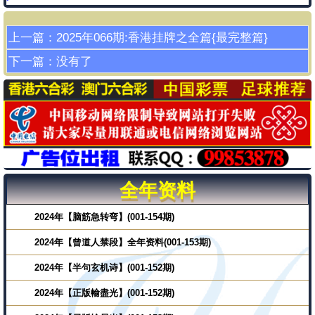
上一篇：
2025年066期:香港挂牌之全篇{最完整篇}
下一篇：没有了
全年资料
2024年【脑筋急转弯】(001-154期)
2024年【曾道人禁段】全年资料(001-153期)
2024年【半句玄机诗】(001-152期)
2024年【正版輸盡光】(001-152期)