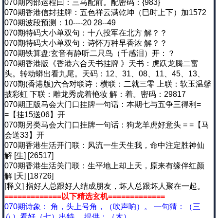
070期内部运程曰：三马配前。配密码：{983}
070期香港信封挂牌：五色祥云满乾坤（巳时上下）加1572
070期波段预测：10----20 28--49
070期特码大小单双句：十八投军在北方 解？？
070期特码大小单双句：诗怀万种早香浓 解？？
070期铁算盘:玄音有静听二只鸟（千感泪）开：？
070期香港版《香港六合天书挂牌 》天书：虎跃龙腾二富
头。转动蟒出看九尾。天码：12、31、08、11、45、13、
070期(香港版)六合对联诗：横联：二就三零 上联：软玉温馨
披彩虹 下联：雕龙秀虎着艳妆 解：着。密码：29817
070期正版马会大门口挂牌一句话：本期七与五争三得利=
=【挂15送06】开
070期另类马会大门口挂牌一句话：狗龙羊虎好意头 = =【马
会送33】开
070期香港生活开门联：风流一生天生我，命中注定胜神仙
解 [生] [26517]
070期香港生活关门联：生平地上却上天，原来有缘伴红颜
解 [天] [18726]
[释义] 指好人总跟好人结成朋友，坏人总跟坏人聚在一起。
=============以下精选玄机=============
070期诗象： 角，头上号角，（吹声响）。 一句猜：（三
八）看好（七）出特。 提供：（木）。