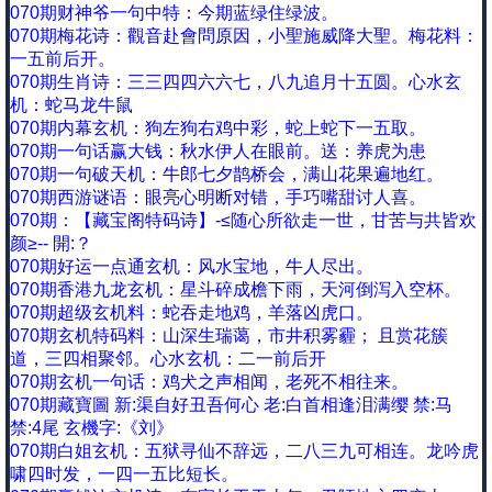
070期财神爷一句中特：今期蓝绿住绿波。
070期梅花诗：觀音赴會問原因，小聖施威降大聖。梅花料：
一五前后开。
070期生肖诗：三三四四六六七，八九追月十五圆。心水玄
机：蛇马龙牛鼠
070期内幕玄机：狗左狗右鸡中彩，蛇上蛇下一五取。
070期一句话赢大钱：秋水伊人在眼前。送：养虎为患
070期一句破天机：牛郎七夕鹊桥会，满山花果遍地红。
070期西游谜语：眼亮心明断对错，手巧嘴甜讨人喜。
070期：【藏宝阁特码诗】-≤随心所欲走一世，甘苦与共皆欢
颜≥-- 開:？
070期好运一点通玄机：风水宝地，牛人尽出。
070期香港九龙玄机：星斗碎成檐下雨，天河倒泻入空杯。
070期超级玄机料：蛇吞走地鸡，羊落凶虎口。
070期玄机特码料：山深生瑞蔼，市井积雾霾； 且赏花簇
道，三四相聚邻。心水玄机：二一前后开
070期玄机一句话：鸡犬之声相闻，老死不相往来。
070期藏寶圖 新:渠自好丑吾何心 老:白首相逢泪满缨 禁:马
禁:4尾 玄機字:《刘》
070期白姐玄机：五狱寻仙不辞远，二八三九可相连。龙吟虎
啸四时发，一四一五比短长。