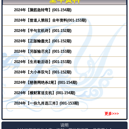
2024年【脑筋急转弯】(001-154期)
2024年【曾道人禁段】全年资料(001-153期)
2024年【半句玄机诗】(001-152期)
2024年【正版輸盡光】(001-152期)
2024年【另版输尽光】(001-153期)
2024年【生肖歇后语】(001-153期)
2024年【大小单双句】(001-152期)
2024年【慈善网绝杀2尾】(001-154期)
2024年【横财富送玄机】(001-154期)
2024年【一份九肖选三肖】(001-153期)
更多>>>
说明