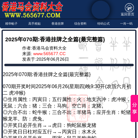
返回首页
精华帖子
高手精贴
香港挂牌
综合资料
特码公式
一肖一码
2025年070期:香港挂牌之全篇{最完整篇}
作者:
香港马会资料大全
来源:
www.565677.CC
发表于:2025年06月26日
1
63
2025年070期:香港挂牌之全篇{最完整篇}
070期开奖时间2025年06月26(星期四)晚9:30开(农历六月初
二 虎冲猴)
◎生肖属性：丙寅日；五行属性：火；地支六冲：虎冲猴，
无鼠；六合：猪；三合：马狗。空亡肖：龙猪。
◎六合不出：蛇牛猴；三合不出：羊猪马；应开生肖：蛇猪
猴龙羊。防：虎兔。
◎开奖日必开生肖→→虎日：狗蛇鼠猴龙猪
◎开奖日日柱对应五行→→丙寅日：水木火