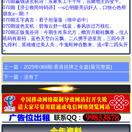
070期赢钱诀玄机诗：东家长工干十年，丑陋地主四变十。
070期【济公救民特码诗】---≤心明眼亮识奸人，口快心热帮
朋友≥-- 開:？
070期五字真言：君子坦蕩蕩（猜中必中）
070期波色玄机：碧海云舒一线蓝，春风吹过万枝红。
070期正版鬼谷诗：今期生肖东北方，蟾宫月殿桂飘香，佳人
吼码有新招，蓝色天空白云飘。二八携手进皇宫，三四今开
九得利，英雄难过美人关，牛鬼蛇神合数来。送<零二四头开
>
上一篇：
2025年069期:香港挂牌之全篇{最完整篇}
下一篇：没有了
全年资料