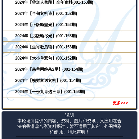
2024年【曾道人禁段】全年资料(001-153期)
2024年【半句玄机诗】(001-152期)
2024年【正版輸盡光】(001-152期)
2024年【另版输尽光】(001-153期)
2024年【生肖歇后语】(001-153期)
2024年【大小单双句】(001-152期)
2024年【慈善网绝杀2尾】(001-154期)
2024年【横财富送玄机】(001-154期)
2024年【一份九肖选三肖】(001-153期)
更多>>>
说明
本论坛所提供的内容、资料、图片和资讯，只应用在合
法的香港⑥合彩资料探讨，暂不适用于其它，外围博彩
和使 用。特此声明！