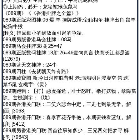
◎开奖日必开生肖→→丁巳：牛马虎蛇鼠狗
◎上期鸡，必开：龙猪蛇猴兔鼠马
《089期》《《香港掛牌之全篇》》
089期正版彩图挂:06 爆:羊 挂牌成语:蛮触相争 挂牌出肖:鼠羊
蛇狗牛猴
[释义] 指因细小的缘故而引起的争端。
089期另版香港马会挂牌：08马
089期马会挂牌38 射25=47
089期正版数码挂牌:18射:26=46壹句真言:快意长江都是酒
(12679)
089期蓝天玄挂牌：24牛
089期四柱《去就朝天终有路》
089期藏寶圖 新:今日河南胜昔时 老:满船明月浸虚空 禁:虎
禁:5尾 玄機字:《灵》
089期跑狗：【打】惡虎攔途，壯士怒呼。拳打妖物，孽障當
除。玄機測字：《境》
089期香港关门联：二笑六悲命中定，三走七到最无常。解
[面] [3068]
089期香港开门联：春季百花齐争艳，本期要钱看蓝红。解
[彦] [5412]
089期另香港关门联:回首往事知多少，三兄四弟把梦寻 解
[摔] [79643]