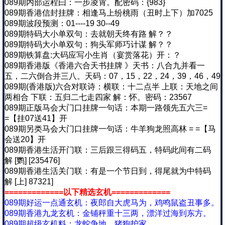
089期内部运程曰：一步凌霄。配密码：{983}
089期香港信封挂牌：相逢马上纷桃雨（丑时上下）加7025
089期波段预测：01----19 30--49
089期特码大小单双句：去就朝天终有路 解？？
089期特码大小单双句：狗头军师巧计谋 解？？
089期铁算盘:大码应写小生肖（宴赏落花）开：？
089期香港版《香港六合天书挂牌 》天书：八合九并看一
五，二六倒合并三八。天码：07，15，22，24，39，46，49
089期(香港版)六合对联诗：横联：十二点半 上联：天地之间
两相合 下联：五归二七走四家 解：怀。密码：23567
089期正版马会大门口挂牌一句话：本期一路领先五六三=
=【挂07送41】开
089期另类马会大门口挂牌一句话：牛羊狗龙照高林 = =【马
会送20】开
089期香港生活开门联：三后跟三得码五，特码此间有二码
解 [鹦] [235476]
089期香港生活关门联：有是一个节日到，得尾就为中特码
解 [上] 87321]
=============以下精选玄机=============
089期好运一点通玄机：夜郎自大虎马为，鸡鸣鼠盗丑事多。
089期香港九龙玄机：金铺秤重十三两，漂洋过海到东方。
089期超级玄机料：龙蛇争地，猪狗护家。