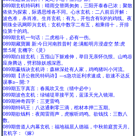
089期玄机特码料：晴雨交替两匆匆，三阳开泰春已浓；聚散
依依为探索，际遇思维各不同。心水玄机：二八前后开解：
波色准，杀肖准。生肖玄机：有九，开包含有9岁的鸡线。夜
明珠全讯网即兴玄机：玄机中数字二有五，相乘得十，开排
位第十的鸡。
089期玄机一句话：二虎相斗，必有一伤。
089期藏寶圖 新:今日河南胜昔时 老:满船明月浸虚空 禁:虎
禁:5尾 玄機字:《灵》
089期白姐玄机：五指山下躯难伸，举目无亲怀仇恨。山鸣谷
应身腾达，劈邪除妖感深恩。
089期赢钱诀玄机诗：森林深处有人家，鸡鸣猪叫小河流。
089期【济公救民特码诗】---≤急功近利求速成，欲速不达反
误事≥-- 開:？
089期五字真言：春風吹又生（猜中必中）
089期波色玄机：绿铺堤草接平芜，蓝漾天光入镜湖。
089期神奇四字：三更雷鸣
089期特码王：八达通剩零三滴，棺材本押二五期。
089期欲钱料：夜闻雷雨声，虎猴听鸡鸣。欲钱找：三数八
数。
089期曾道人内幕玄机：福地福居人德福，中秋前庭赏天月。
玄机字：《嫁》