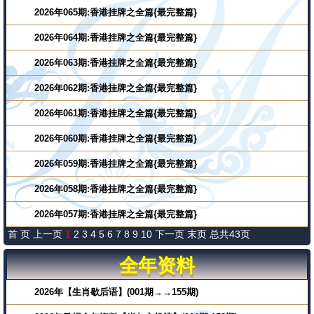
2026年065期:香港挂牌之全篇{最完整篇}
2026年064期:香港挂牌之全篇{最完整篇}
2026年063期:香港挂牌之全篇{最完整篇}
2026年062期:香港挂牌之全篇{最完整篇}
2026年061期:香港挂牌之全篇{最完整篇}
2026年060期:香港挂牌之全篇{最完整篇}
2026年059期:香港挂牌之全篇{最完整篇}
2026年058期:香港挂牌之全篇{最完整篇}
2026年057期:香港挂牌之全篇{最完整篇}
首 页
上一页
1
2
3
4
5
6
7
8
9
10
下一页
末页
总共
43
页
全年资料
2026年【生肖歇后语】(001期→→155期)