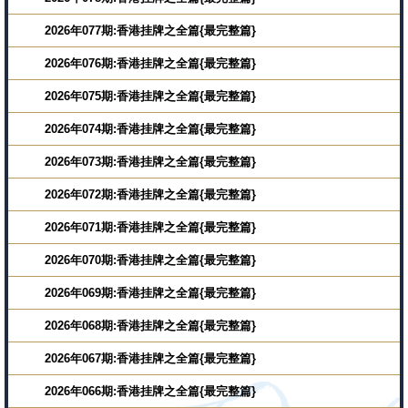
2026年077期:香港挂牌之全篇{最完整篇}
2026年076期:香港挂牌之全篇{最完整篇}
2026年075期:香港挂牌之全篇{最完整篇}
2026年074期:香港挂牌之全篇{最完整篇}
2026年073期:香港挂牌之全篇{最完整篇}
2026年072期:香港挂牌之全篇{最完整篇}
2026年071期:香港挂牌之全篇{最完整篇}
2026年070期:香港挂牌之全篇{最完整篇}
2026年069期:香港挂牌之全篇{最完整篇}
2026年068期:香港挂牌之全篇{最完整篇}
2026年067期:香港挂牌之全篇{最完整篇}
2026年066期:香港挂牌之全篇{最完整篇}