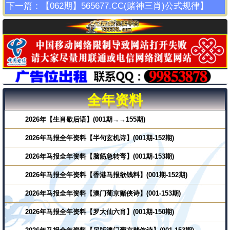
下一篇：
【062期】565677.CC(赌神三肖)公式规律】
全年资料
2026年【生肖歇后语】(001期→→155期)
2026年马报全年资料【半句玄机诗】(001期-152期)
2026年马报全年资料【脑筋急转弯】(001期-153期)
2026年马报全年资料【香港马报欲钱料】(001期-152期)
2026年马报全年资料【澳门葡京赌侠诗】(001-153期)
2026年马报全年资料【罗大仙六肖】(001期-150期)