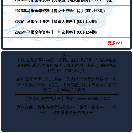
2026年马报全年资料【另版澳门葡京赌侠诗】(001-153期)
2026年马报全年资料【曾女士成语生肖】(001-153期)
2026年马报全年资料【曾道人禁段】(001-153期)
2026年马报全年资料【一句玄机料】(001-154期)
更多>>>
说明
本论坛所提供的内容、资料、图片和资讯，只应用在合
法的香港⑥合彩资料探讨，暂不适用于其它，外围博彩
和使 用。特此声明！
论坛免责声明：以上所有广告内容均为赞助商提供，本
站不对其经营行为负责。浏览或使用者须自行承担有关
责任 ，本网站恕不负责。
【香港马会资料大全】域名：www.565677.CC
六合在线，收集各类香港彩资料，免费内幕资料，走势
分析，尽在香港马会资料大全