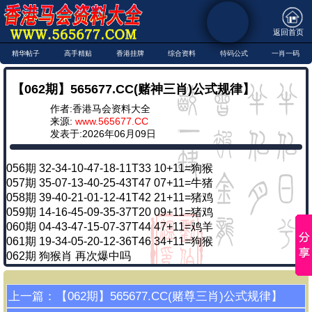
返回首页
精华帖子
高手精贴
香港挂牌
综合资料
特码公式
一肖一码
【062期】565677.CC(赌神三肖)公式规律】
作者:
香港马会资料大全
来源:
www.565677.CC
发表于:2026年06月09日
1
14
056期 32-34-10-47-18-11T33 10+11=狗猴
057期 35-07-13-40-25-43T47 07+11=牛猪
058期 39-40-21-01-12-41T42 21+11=猪鸡
059期 14-16-45-09-35-37T20 09+11=猪鸡
060期 04-43-47-15-07-37T44 47+11=鸡羊
061期 19-34-05-20-12-36T46 34+11=狗猴
062期 狗猴肖 再次爆中吗
上一篇：
【062期】565677.CC(赌尊三肖)公式规律】