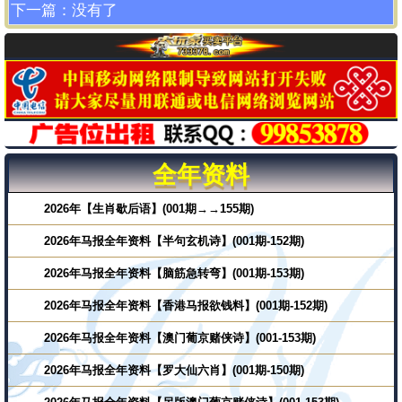
下一篇：没有了
全年资料
2026年【生肖歇后语】(001期→→155期)
2026年马报全年资料【半句玄机诗】(001期-152期)
2026年马报全年资料【脑筋急转弯】(001期-153期)
2026年马报全年资料【香港马报欲钱料】(001期-152期)
2026年马报全年资料【澳门葡京赌侠诗】(001-153期)
2026年马报全年资料【罗大仙六肖】(001期-150期)