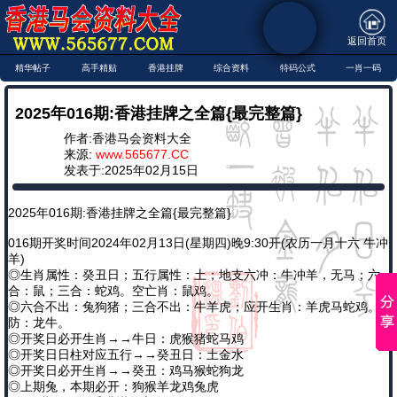
返回首页
精华帖子
高手精贴
香港挂牌
综合资料
特码公式
一肖一码
2025年016期:香港挂牌之全篇{最完整篇}
作者:
香港马会资料大全
来源:
www.565677.CC
发表于:2025年02月15日
1
37
2025年016期:香港挂牌之全篇{最完整篇}
016期开奖时间2024年02月13日(星期四)晚9:30开(农历一月十六 牛冲
羊)
◎生肖属性：癸丑日；五行属性：土；地支六冲：牛冲羊，无马；六
合：鼠；三合：蛇鸡。空亡肖：鼠鸡。
◎六合不出：兔狗猪；三合不出：牛羊虎；应开生肖：羊虎马蛇鸡。
防：龙牛。
◎开奖日必开生肖→→牛日：虎猴猪蛇马鸡
◎开奖日日柱对应五行→→癸丑日：土金水
◎开奖日必开生肖→→癸丑：鸡马猴蛇狗龙
◎上期兔，本期必开：狗猴羊龙鸡兔虎