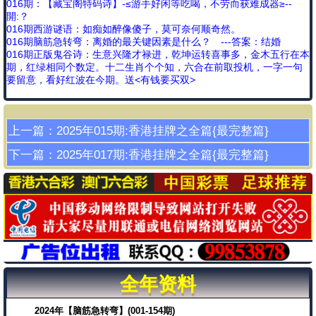
016期：【藏宝阁特码诗】-≤游手好闲等吃喝，不劳而获难成器≥--
開:？
016期西游谜语：如痴如醉像傻子，莫可奈何顺奇然。
016期脑筋急转弯：离婚的最关键因素是什么？ ---答案：结婚
016期正版鬼谷诗：生意兴隆才禄进，乾坤运转喜事多，金木五行在本
期，红绿相同个数定。十二生肖个个知，六合在前取投机，一字一句
要留意，看好红波在今期。送<有钱要买双>
上一篇：
2025年015期:香港挂牌之全篇{最完整篇}
下一篇：
2025年017期:香港挂牌之全篇{最完整篇}
全年资料
2024年【脑筋急转弯】(001-154期)