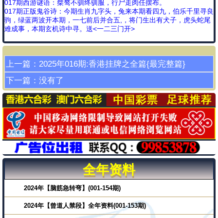
017期西游谜语：桀骜不驯终驯服，行尸走肉任摆布。
017期正版鬼谷诗：今期生肖九字头，兔来本期看四九，伯乐千里寻良
驹，绿蓝两波开本期，一七前后并合五,，将门生出有犬子，虎头蛇尾
难成事，本期玄机诗中寻。送<一二三门开>
上一篇：
2025年016期:香港挂牌之全篇{最完整篇}
下一篇：没有了
全年资料
2024年【脑筋急转弯】(001-154期)
2024年【曾道人禁段】全年资料(001-153期)