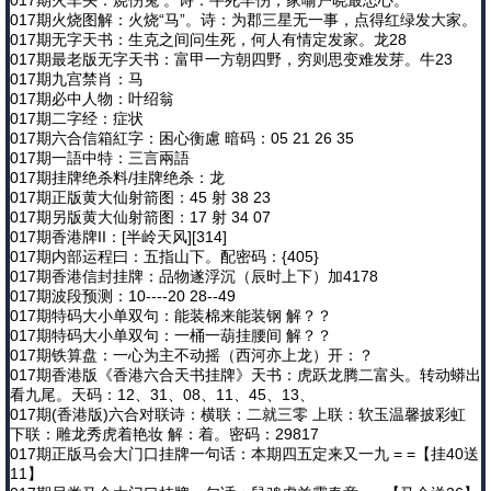
017期火车头：烧伤兔 。诗：牛死羊伤，家喻户晓最忠心。
017期火烧图解：火烧“马”。诗：为郡三星无一事，点得红绿发大家。
017期无字天书：生克之间问生死，何人有情定发家。龙28
017期最老版无字天书：富甲一方朝四野，穷则思变难发芽。牛23
017期九宫禁肖：马
017期必中人物：叶绍翁
017期二字经：症状
017期六合信箱紅字：困心衡慮 暗码：05 21 26 35
017期一語中特：三言兩語
017期挂牌绝杀料/挂牌绝杀：龙
017期正版黄大仙射箭图：45 射 38 23
017期另版黄大仙射箭图：17 射 34 07
017期香港牌II：[半岭天风][314]
017期内部运程曰：五指山下。配密码：{405}
017期香港信封挂牌：品物遂浮沉（辰时上下）加4178
017期波段预测：10----20 28--49
017期特码大小单双句：能装棉来能装钢 解？？
017期特码大小单双句：一桶一葫挂腰间 解？？
017期铁算盘：一心为主不动摇（西河亦上龙）开：？
017期香港版《香港六合天书挂牌》天书：虎跃龙腾二富头。转动蟒出
看九尾。天码：12、31、08、11、45、13、
017期(香港版)六合对联诗：横联：二就三零 上联：软玉温馨披彩虹
下联：雕龙秀虎着艳妆 解：着。密码：29817
017期正版马会大门口挂牌一句话：本期四五定来又一九 = =【挂40送
11】