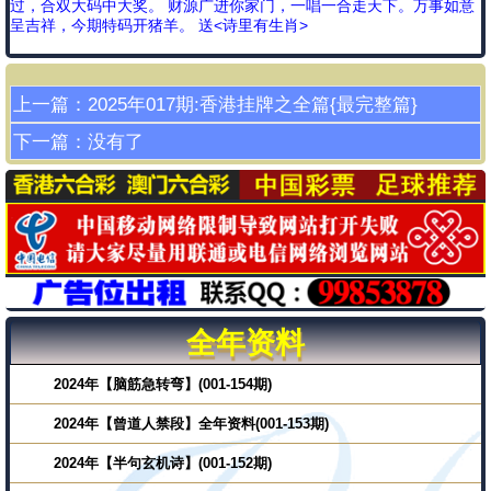
过，合双大码中大奖。 财源广进你家门，一唱一合走天下。万事如意
呈吉祥，今期特码开猪羊。 送<诗里有生肖>
上一篇：
2025年017期:香港挂牌之全篇{最完整篇}
下一篇：没有了
全年资料
2024年【脑筋急转弯】(001-154期)
2024年【曾道人禁段】全年资料(001-153期)
2024年【半句玄机诗】(001-152期)