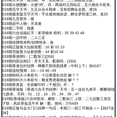
018期火车头：烧伤猪。诗：虎死猪伤，二三两数取合数。
018期火烧图解：火烧“鸡”。诗：两场对立四站左，五六相合今双来。
018期无字天书：九五分合今期来，没有四脚会走路。虎26
018期最老版无字天书：平生难得煳涂进，醉生梦死灌三杯。龙20
018期九宫禁肖：猪
018期必中人物：关龙逄
018期二字经：报废
018期六合信箱紅字：豕突狼奔 暗码：35 39 42 48
018期一語中特：二人三足
018期挂牌绝杀料/挂牌绝杀：兔
018期正版黄大仙射箭图：16 射 02 13
018期另版黄大仙射箭图：44 射10 34
018期香港牌II：[二数加三][356]
018期内部运程曰：齐天大圣。配密码：{260}
018期香港信封挂牌：蜂蝶不胜闲惹残香（午时上下）加4167
018期波段预测：10----19 40--49
018期特码大小单双句：十日寒霜长信宫 解？？
018期特码大小单双句：雕龙秀虎着艳妆 解？？
018期铁算盘：先容解印归（千感泪）开：？
018期香港版《香港六合天书挂牌》天书：五一连合九来开，断断续续
七跟来。天码：01，12，16，26，34，39，47
018期(香港版)六合对联诗：横联：二数加三 上联：二七后数三加五
下联：风吹草低见牛羊 解：数。密码：376409
018期正版马会大门口挂牌一句话：本期三一四三可相连 = =【挂07送
38】