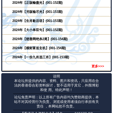
2024年【正版輸盡光】(001-152期)
2024年【另版输尽光】(001-153期)
2024年【生肖歇后语】(001-153期)
2024年【大小单双句】(001-152期)
2024年【慈善网绝杀2尾】(001-154期)
2024年【横财富送玄机】(001-154期)
2024年【一份九肖选三肖】(001-153期)
更多>>>
说明
本论坛所提供的内容、资料、图片和资讯，只应用在合
法的香港⑥合彩资料探讨，暂不适用于其它，外围博彩
和使 用。特此声明！
论坛免责声明：以上所有广告内容均为赞助商提供，本
站不对其经营行为负责。浏览或使用者须自行承担有关
责任 ，本网站恕不负责。