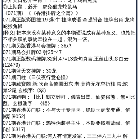
◎开奖日必开生肖→→己巳：龙羊鸡狗兔虎
◎上期鼠，必开：虎兔猴龙蛇鼠马
《071期》《《香港掛牌之全篇》》
071期正版彩图挂:19 爆:牛 挂牌成语:牵强附合 挂牌出肖:龙狗
蛇猴兔鼠
[释义] 把本来没有某种意义的事物硬说成有某种意义。也指把
不相关联的事物牵拉在一起，混为一谈。
071期另版香港马会挂牌：36鸡
071期马会挂牌03 射25=47
071期正版数码挂牌:32射:47=13壹句真言:王蕴山头多白云
(12479)
071期蓝天玄挂牌：30龙
071期四柱《日伏夜行意仓惶》
071期藏寶圖 新:吹台高倚圃田东 老:莫诗无花空折枝 禁:蛇
禁:2尾 玄機字:《翠》
071期跑狗：【比】鶴立雞群，儀表出眾。仙姿俗態，無可比
擬。玄機測字：《貓》
071期香港关门联：不与天子专隍陴，稳锯玉虎安变通。解
[耦] [9052]
071期香港开门联：鸡猴伪装寻主生，本期要钱看蓝绿。解
[论] [6317]
071期另香港关门联:何人有情定发家，三三伴六三九中 解