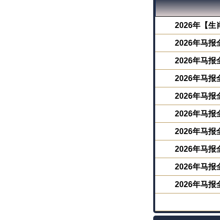
2026年【生
2026年马报
2026年马报
2026年马报
2026年马报
2026年马报
2026年马报
2026年马报
2026年马报
2026年马报