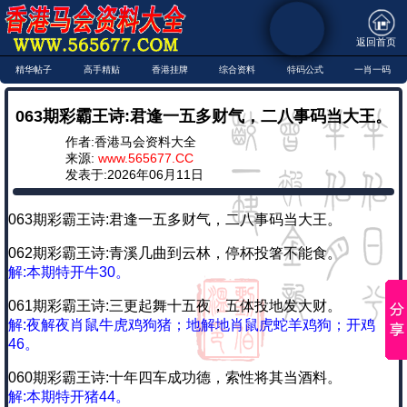
返回首页
精华帖子
高手精贴
香港挂牌
综合资料
特码公式
一肖一码
063期彩霸王诗:君逢一五多财气，二八事码当大王。
作者:
香港马会资料大全
来源:
www.565677.CC
发表于:2026年06月11日
1
9
063期彩霸王诗:君逢一五多财气，二八事码当大王。
062期彩霸王诗:青溪几曲到云林，停杯投箸不能食。
解:本期特开牛30。
061期彩霸王诗:三更起舞十五夜，五体投地发大财。
解:夜解夜肖鼠牛虎鸡狗猪；地解地肖鼠虎蛇羊鸡狗；开鸡
46。
060期彩霸王诗:十年四车成功德，索性将其当酒料。
解:本期特开猪44。